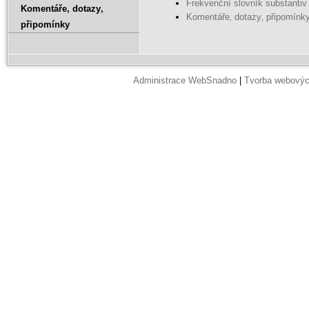
Frekvenční slovník substantiv
Komentáře‚ dotazy‚
Komentáře‚ dotazy‚ připomínk
připomínky
Administrace WebSnadno
|
Tvorba webovýc