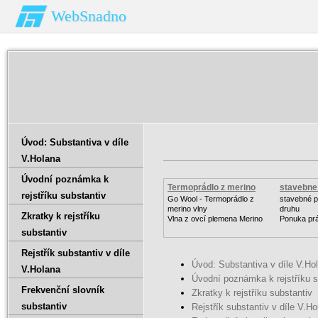
WebSnadno
Úvod: Substantiva v díle
V.Holana
Úvodní poznámka k
Termoprádlo z merino
stavebne 
rejstříku substantiv
vlny
Go Wool - Termoprádlo z
stavebné p
merino vlny
druhu
Zkratky k rejstříku
Vlna z ovcí plemena Merino
Ponuka pr
substantiv
Rejstřík substantiv v díle
Úvod: Substantiva v díle V.Ho
V.Holana
Úvodní poznámka k rejstříku s
Frekvenční slovník
Zkratky k rejstříku substantiv
substantiv
Rejstřík substantiv v díle V.H