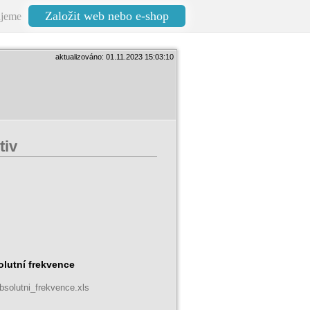
Založit web nebo e-shop
jeme
aktualizováno: 01.11.2023 15:03:10
tiv
olutní frekvence
bsolutni_frekvence.xls