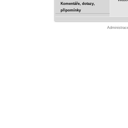
Komentáře‚ dotazy‚
připomínky
Administra