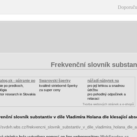
Doporuču
Frekvenční slovník substan
log.sk - pátranie po
Swarovski šperky
nářadí-nábytek na
zahradu
nie po predkoch,
kvalitné strieborné šperky
pro její lehkou a snadnou
lógia
za super ceny
údržbu
tor research in Slovakia
pro pohodlný odpočinek a
relaxaci
Tvorba webových stránek a e-shopů
enční slovník substantiv v díle Vladimíra Holana dle klesající abs
://svdvh.wbs.cz/frekvencni_slovnik_substantiv_v_dile_vladimira_holana_dle_a
á stránka byla vytvořena pomocí on-line webgenerátoru
WebSnadno.cz