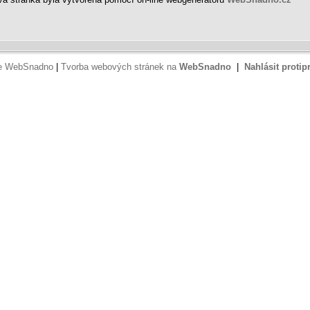
ce WebSnadno
|
Tvorba webových stránek na
WebSnadno
|
Nahlásit protip