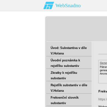
WebSnadno
Úvod: Substantiva v díle
V.Holana
Úvodní poznámka k
Genea
rejstříku substantiv
Pátra
genea
Zkratky k rejstříku
Ances
substantiv
Rejstřík substantiv v díle
V.Holana
Frekv
Frekvenční slovník
https
substantiv
Webov