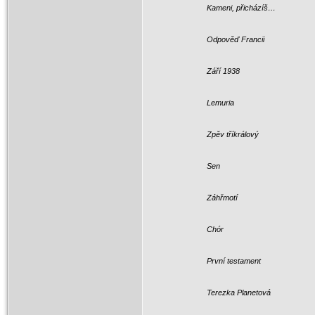
Kameni, přicházíš…
Odpověď Francii
Září 1938
Lemuria
Zpěv tříkrálový
Sen
Záhřmotí
Chór
První testament
Terezka Planetová