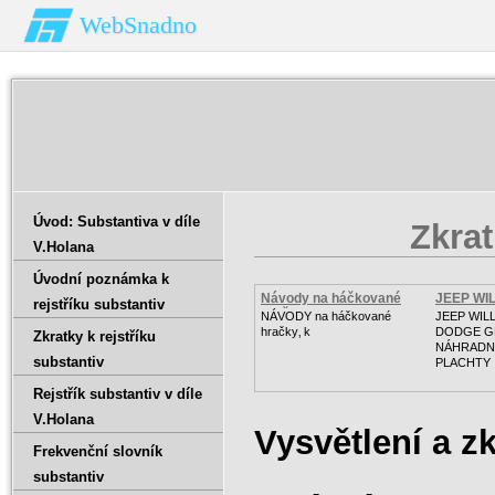
WebSnadno
Úvod: Substantiva v díle
Zkrat
V.Holana
Úvodní poznámka k
Návody na háčkované
JEEP WI
rejstříku substantiv
hračk
GPW
NÁVODY na háčkované
JEEP WIL
hračky‚ k
DODGE 
Zkratky k rejstříku
NÁHRADNÍ
substantiv
PLACHTY
Rejstřík substantiv v díle
V.Holana
Vysvětlení a zk
Frekvenční slovník
substantiv