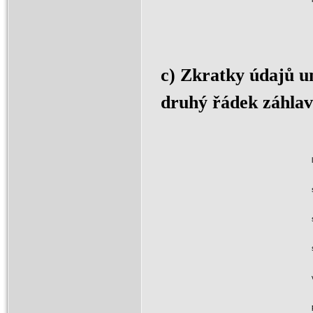
c) Zkratky údajů um
druhý řádek záhlaví