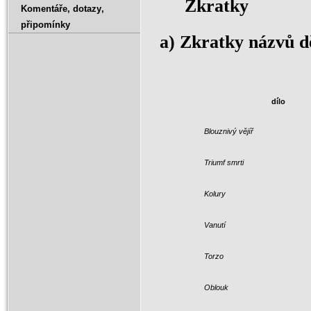
Zkratky
Komentáře‚ dotazy‚
připomínky
a) Zkratky názvů d
dílo
Blouznivý vějíř
Triumf smrti
Kolury
Vanutí
Torzo
Oblouk