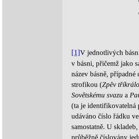
[1]
V jednotlivých básní
v básni, přičemž jako s
název básně, případné 
strofikou (
Zpěv tříkrál
Sovětskému svazu
a
Pa
(ta je identifikovateln
udáváno číslo řádku v
samostatně. U skladeb,
průběžně číslovány jedn