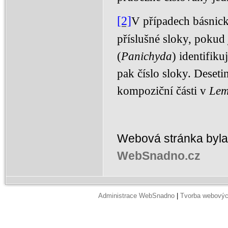
[2]
V případech básnick
příslušné sloky, pokud 
(
Panichyda
) identifiku
pak číslo sloky. Deseti
kompoziční části v
Lem
Webová stránka byla
WebSnadno.cz
Administrace WebSnadno
|
Tvorba webovýc